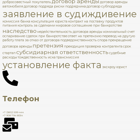
договор аренды
добросовестный покупатель
договор аренды
автомобиля
договор подряда риски подрядчика
договор субподряда
заявление в суд
иждивение
комиссия банка
консультация юриста
контракт на поставку продуктов
питания
контроль за сделками
мировое соглашение при банкротстве
наследство
недействительность договора аренды
номинальный счет
оспаривание сделок при банкротстве
ответ на претензию
перевод на другую
работу
плата за отказ от договора
подведомственность спора
прекращение
претензия
договора аренды
преюдиция
проверка контрагента
срок
субсидиарная ответственность
стартап
судебные
расходы
тождественность иска
трансмиссия
установление факта
экскроу
юрист
Телефон
+7 (3812) 599-444
+7 908 794 8054