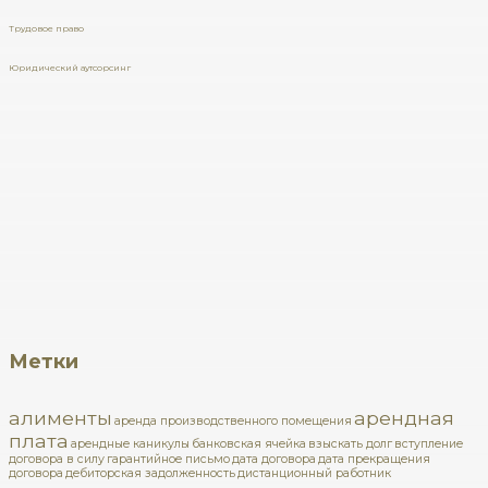
Трудовое право
Юридический аутсорсинг
Метки
алименты
арендная
аренда производственного помещения
плата
арендные каникулы
банковская ячейка
взыскать долг
вступление
договора в силу
гарантийное письмо
дата договора
дата прекращения
договора
дебиторская задолженность
дистанционный работник