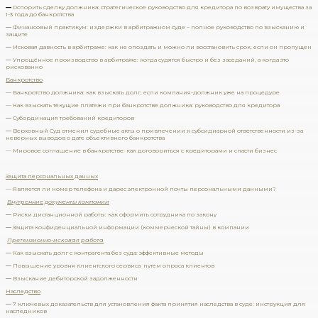
—
Оспорить сделку должника: стратегическое руководство для кредитора по возврату имущества за
1-3 года до банкротства
—
Финансовый практикум: издержки в арбитражном суде – полное руководство по взысканию и
защите
—
Исковая давность в арбитраже: как не опоздать и можно ли восстановить срок, если он пропущен
—
Упрощённое производство в арбитраже: когда судятся быстро и без заседаний, а когда это
рискованно
Банкротство
— Банкротство должника: как взыскать долг, если компания-должник уже на процедуре
— Как взыскать текущие платежи при банкротстве должника: руководство для кредитора
—
Субординация требований кредиторов
—
Верховный Суд отменил судебные акты о привлечении к субсидиарной ответственности из-за
неверных выводов о дате объективного банкротства
— Мировое соглашение в банкротстве: как договориться с кредиторами и спасти бизнес
Защита персональных данных
— Является ли номер телефона и дарес электронной почты персональными данными?
Внутренние документы компании
—
Риски дистанционной работы: как оформить сотрудника по закону
—
Защита конфиденциальной информации (коммерческой тайны) в компании
Претензионно-исковая работа
—
Как взыскать долг с контрагента без суда: эффективные методы
—
Повышение уровня клиентского сервиса путем опроса клиентов
—
Взыскание дебиторской задолженности
Наследство
—
7 ключевых доказательств для установления факта принятия наследства в суде: инструкция для
наследников