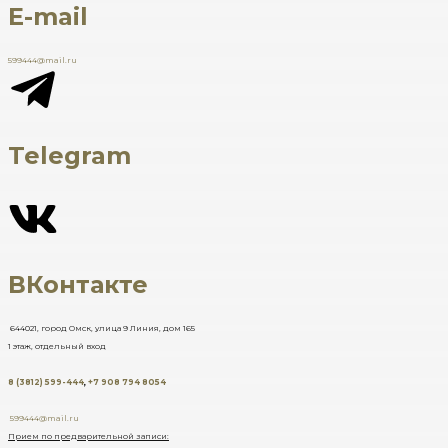
E-mail
599444@mail.ru
Telegram
ВКонтакте
644021, город Омск, улица 9 Линия, дом 165
1 этаж, отдельный вход
8 (3812) 599-444
,
+7 908 794 8054
599444@mail.ru
Прием по предварительной записи: