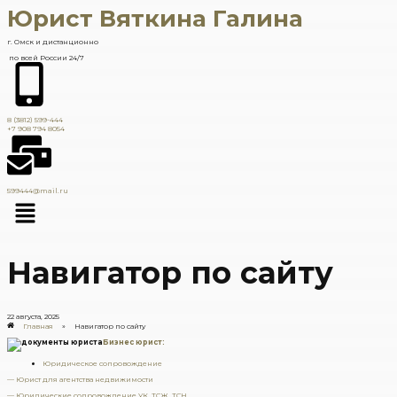
Юрист Вяткина Галина
г. Омск и дистанционно
по всей России 24/7
8 (3812) 599-444
+7 908 794 8054
599444@mail.ru
Навигатор по сайту
22 августа, 2025
Главная
»
Навигатор по сайту
Бизнес юрист:
Юридическое сопровождение
— Юрист для агентства недвижимости
— Юридические сопровождение УК, ТСЖ, ТСН