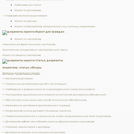
Арбитражный юрист
Юрист по договорам
— Правовая экспертиза договоров
Юрист по аренде
Юрист по банкротству юридических лиц: помощь кредиторам
Юрист для граждан:
Юрист по наследству
Установление факта принятия наследства
Исключение имущества из наследственной массы
Юрист по разделу наследства
Статьи, документы:
Аналитика: статьи, обзоры:
Вопросы договорного права:
—
Экспертиза договора
—
Продление договора аренды без регистрации
—
Требования к доверенности от индивидуального предпринимателя
—
Последствия одностороннего отказа от исполнения договорных обязательств
—
Обеспечительные меры как способ исполнения обязательства
—
Расторжение договора в одностороннем порядке
—
Когда вступает в силу договор? Основные моменты
—
Правила установления и применения платы за односторонний отказ от договора
—
Договорная работа: как избежать опасных формулировок в договорах
—
Протокол разногласий к договору
—
Договорное ассорти или смешанный договор