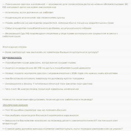
— Признание сделки ничтожной — основание для пересмотра дела но новым обстоятельствам: ВС
РФ направил дело на новое рассмотрение
— Алименты, если должник не работает
— Индексация алиментов: как пересчитать сумму
—
Право ребенка на наследство родителей, которые были лишены родительских прав
— Статус имущества приобретённого до брака, но улучшенного в браке
— Верховный Суд РФ подтвердил отсутствие у отца права на получение соцвыплат в связи с
гибелью сына
Жилищные споры
—
Брак расторгнут: как выписать из квартиры бывшего супруга или супругу?
Недвижимость
—
Приобретательная давность, когда время создает право
—
Анализ определения ВС РФ по делу о приобретательной давности
—
Новые пороги контроля сделок с недвижимостью с 2026 года: что нужно знать агентствам
—
Как безопасно оплатить квартиру по договору купли-продажи
— Аккредитив и эксроу: 7 ключевых отличий при расчетах при сделках
— Чек-лист: 36 шагов перед покупкой квартиры на вторичке
Можно ли переквалифицировать перемещение работника в перевод?
Экспертное мнение
—
Топ 10 ошибок стартапов: как не потерять бизнес
—
Как выбрать юриста для бизнеса: 5 критериев надежности
—
Законна ли банковская комиссия за перевод денег с расчетного счета ИП на личный счет
владельца?
—
С какой даты договор аренды считается расторгнутым, если порядок расторжения не указан?