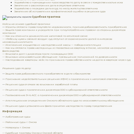
Ходатайство о прекращении производства по делу в связи с тождественностью иска
Заявление о рассмотрении дела в отсутствие ответчика
Ходатайство о передаче дела в суд по месту жительства ответчика
Заявление об исправлении арифметической ошибки в решении суда
Судебная практика
Кейсы на основе судебной практики
—
Юристы отстояли права покупателя недвижимости, признав добросовестность приобретения
— Защита прав компании и учредителя при «злоупотреблении правом» со стороны директора
компании
— Как мы отменили доначисления налоговой по агентской схеме
— «Ребенку нужен свежий воздух»: суд отступил от соразмерности долей в интересах
несовершеннолетнего
— Исключение имущества из наследственной массы — победа в апелляции
— Как мы отстояли права наследницы из Казахстана на квартиру в Омске, несмотря на сокрытие
факта родства
— Взыскали долг с директора после ликвидации ООО
— Взыскано неосновательное обогащение: превышение полномочий по доверенности
— Наследование квартиры: кейс по признанию права собственности на долю в квартире через суд
Решения суда по делу
:
—
Защита прав добросовестного приобретателя в деле о банкротстве
—
Признание недействительным решения ИФНС о привлечении к налоговой ответственности
—
Решение суда от отказе во взыскании заработной платы
— Решение суда о привлечении директора ООО к субсидиарной ответственности
— Постановление 9-го АСС о привлечении директора ООО к субсидиарной ответственности
— Апелляционное определение Омского областного суда по неосновательному обогащению
— Решение суда о установлении факта принятия наследства по праву представления
Информация
—
Арбитражные суды
— Районные суды г. Омска
— Нотариусы г. Омска
— Судебные приставы Омска и Омской области