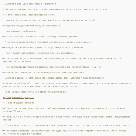
—
Договор аренды: внимание к деталям
—
Реализация преимущественного права арендатора на заключение договора
—
Изменение размера арендной платы
—
Какая сделка считается совершенной под отлагательным условием?
—
Сделка под условием: общие положения
—
Как уступить требование
—
Информационное письмо контрагенту: рекомендации
—
Что представляет собой гарантийное письмо и почему оно важно
—
Что делать, если арендодатель нарушает условия договора
—
Как правильно составить договор аренды квартиры
—
Риски для подрядчика при заключении договора на устройство грунтовых анкеров для
крепления котлована
— Как составить договор строительного подряда: на что обратить внимание
—
Что проверить в договоре, прежде чем подписать: чек-лист
—
Договор цессии: ключевые моменты, риски при уступке права требования
—
Верховный Суд РФ: длительное неисполнение обязательства по оплате стоимости земельного
участка является основанием для расторжения договора
— Арендные каникулы: как отразить в договоре
Арбитражный процесс
—
Проект судебного акта
—
Что делать, если пришёл иск в арбитражный суд: пошаговая инструкция для директора на
первые 72 часа
—
Можно ли выиграть спор с налоговой в арбитражном суде? Реальные аргументы и подводные
камни
—
Взыскание долга по договору: полное руководство — от претензии до исполнительного листа
—
Мировое соглашение в арбитражном суде: скрытые риски и стратегические ошибки. Когда
компромисс дороже победы