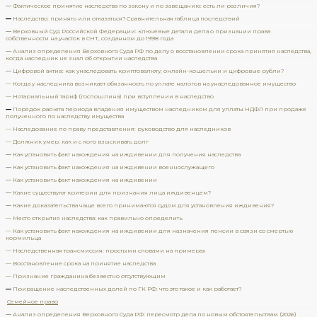
—
Фактическое принятие наследства по закону и по завещанию: есть ли различия?
—
Наследство: принять или отказаться? Сравнительная таблица последствий
—
Верховный Суд Российской Федерации: ключевые детали дела о признании права
собственности на участок в СНТ, созданном до 1998 года
—
Анализ определения Верховного Суда РФ по делу о восстановлении срока принятия наследства,
когда наследник не знал об открытии наследства
—
Цифровой актив: как унаследовать криптовалюту, онлайн-кошельки и цифровые рубли?
— Когда у наследника возникает обязанность по уплате налогов на унаследованное имущество
— Нотариальный тариф (госпошлина) при вступлении в наследство
—
Порядок расчета периода владения имуществом наследником для уплаты НДФЛ при продаже
полученного по наследству имущества
— Наследование по праву представления: руководство для наследников
— Должник умер: как и с кого взыскивать долг
—
Как установить факт нахождения на иждивении для получения наследства
—
Как установить факт нахождения на иждивении военнослужащего
—
Как установить факт нахождения на иждивении
—
Какие существуют критерии для признания лица иждивенцем?
—
Какие доказательства чаще всего принимаются судом для установления иждивения?
— Место открытия наследства: как правильно определить
— Как установить факт нахождения на иждивении для назначения пенсии в связи со смертью
кормильца
— Наследственная трансмиссия: простыми словами на примерах
— Восстановление срока на принятие наследства
— Признание гражданина безвестно отсутствующим
—
Приращение наследственных долей по ГК РФ: что это такое и как работает?
Семейное право
—
Анализ определения Верховного Суда РФ: пересмотр дела по новым обстоятельствам (2026)