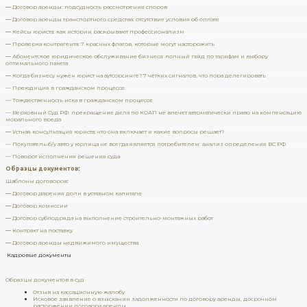
—
Договор аренды: подсудность рассмотрения споров
—
Договор аренды транспортного средства: отсутствие условия об оплате
—
Кейсы юриста: как истории раскрывают профессионализм
—
Проверка контрагента: 7 красных флагов, которые могут насторожить
—
Абонентское юридическое обслуживание бизнеса: полный гайд по тарифам и выбору
оптимального пакета
—
Когда бизнесу нужен юрист на аутсорсинге? 7 чётких сигналов, что пора делегировать
— Преюдиция в гражданском процессе
— Тождественность иска в гражданском процессе
— Верховный Суд РФ: прекращение дела по КОАП не влечет автоматически право на компенсацию
морального вреда
—
Устная консультация юриста: что она включает и какие вопросы решает?
— Покупатель б/у авто у юрлица не всегда является потребителем: анализ определения ВС РФ
— Поворот исполнения решения суда
Образцы документов
:
Шаблоны договоров
:
—
Договор дарения доли в уставном капитале
—
Договор комиссии
—
Договор субподряда на выполнение строительно-монтажных работ
—
Контракт на поставку
—
Договор аренды недвижимого имущества
Кадровые документы
Образцы документов в суд
Отзыв на кассационную жалобу
Исковое заявление о взыскании задолженности по договору аренды, досрочном
расторжении договора аренды