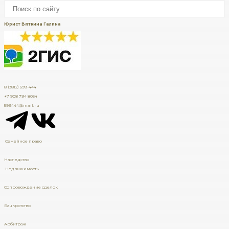
Юрист Вяткина Галина
8 (3812) 599-444
+7 908 794 8054
599444@mail.ru
Семейное право
Наследство
Недвижимость
Сопровождение сделок
Банкротство
Арбитраж