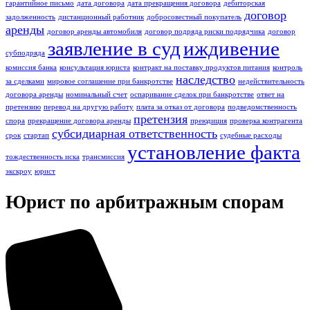
гарантийное письмо
дата договора
дата прекращения договора
дебиторская
договор
задолженность
дистанционный работник
добросовестный покупатель
аренды
договор аренды автомобиля
договор подряда риски подрядчика
договор
заявление в суд
иждивение
субподряда
комиссия банка
консультация юриста
контракт на поставку продуктов питания
контроль
наследство
за сделками
мировое соглашение при банкротстве
недействительность
договора аренды
номинальный счет
оспаривание сделок при банкротстве
ответ на
претензию
перевод на другую работу
плата за отказ от договора
подведомственность
претензия
спора
прекращение договора аренды
преюдиция
проверка контрагента
субсидиарная ответственность
срок
стартап
судебные расходы
установление факта
тождественность иска
трансмиссия
экскроу
юрист
Юрист по арбитражным спорам