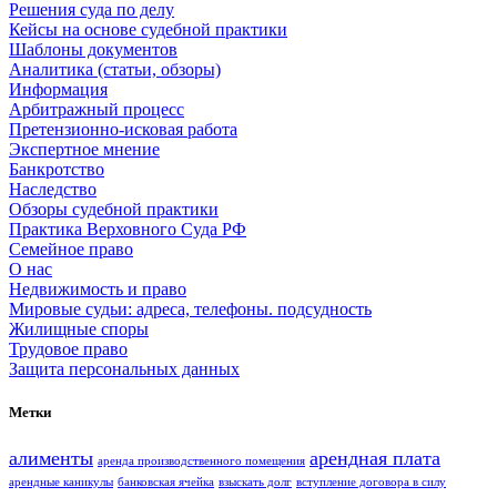
Решения суда по делу
Кейсы на основе судебной практики
Шаблоны документов
Аналитика (статьи, обзоры)
Информация
Арбитражный процесс
Претензионно-исковая работа
Экспертное мнение
Банкротство
Наследство
Обзоры судебной практики
Практика Верховного Суда РФ
Семейное право
О нас
Недвижимость и право
Мировые судьи: адреса, телефоны. подсудность
Жилищные споры
Трудовое право
Защита персональных данных
Метки
алименты
арендная плата
аренда производственного помещения
арендные каникулы
банковская ячейка
взыскать долг
вступление договора в силу