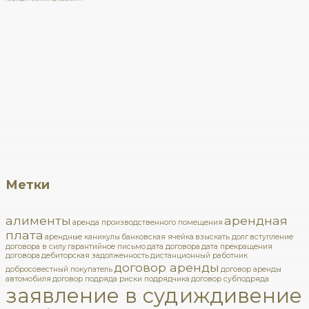
Метки
алименты
арендная
аренда производственного помещения
плата
арендные каникулы
банковская ячейка
взыскать долг
вступление
договора в силу
гарантийное письмо
дата договора
дата прекращения
договора
дебиторская задолженность
дистанционный работник
договор аренды
добросовестный покупатель
договор аренды
автомобиля
договор подряда риски подрядчика
договор субподряда
заявление в суд
иждивение