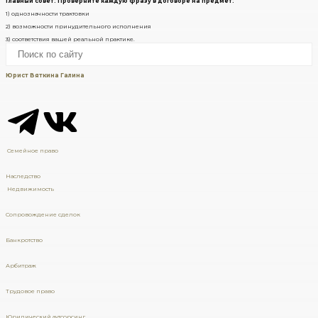
Главный совет: Проверяйте каждую фразу в договоре на предмет:
1) однозначности трактовки
2) возможности принудительного исполнения
3) соответствия вашей реальной практике.
Юрист Вяткина Галина
Семейное право
Наследство
Недвижимость
Сопровождение сделок
Банкротство
Арбитраж
Трудовое право
Юридический аутсорсинг