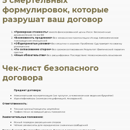
5 смертельных
формулировок, которые
разрушат ваш договор
«Примерная стоимость»
вместо фиксированной цены
Риск:
Бесконечные
доначисления по 44-ФЗ
«Возможность продления»
без механизма пролонгации
Исход:
Автоматическое
прекращение отношений
«Общепринятые условия»
без отсылки к нормам
Проблема:
Суд трактует по своему
усмотрению
«По согласованию сторон»
без сроков согласования
Результат:
Фактический паралич
сделки
«Иные обязательства»
без расшифровки
Последствие:
Невозможность взыскания
Чек-лист безопасного
договора
Предмет договора:
Максимальная конкретизация (не «услуги», а «ежемесячное ведение бухучёта»)
Идентификаторы (номера спецификаций, техзаданий).
Ответственность:
Точные суммы/проценты неустойки
График пени за каждый день просрочки
Заключительные положения:
Ясный порядок разрешения споров
Чёткие реквизиты для юридически значимых сообщений