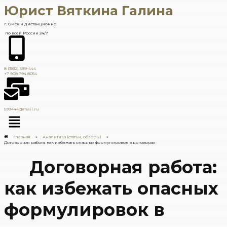
Юрист Вяткина Галина
г. Омск и дистанционно
по всей России 24/7
8 (3812) 599-444
+7 908 794 8054
599444@mail.ru
Главная
»
Аналитика (статьи, обзоры)
»
Договорная работа: как избежать опасных формулировок в договорах
Договорная работа:
как избежать опасных
формулировок в