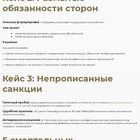
обязанности сторон
Опасная формулировка:
«Продавец оказывает поддержку Покупателю».
Чем грозит:
Невозможность доказать нарушение обязательств
Отказ во взыскании убытков
Решение:
Конкретизировать:
→ Какие именно услуги входят в «поддержку» (консультации, обучение, техобслуживание)
→ Форматы взаимодействия (электронная почта, телефонные звонки с фиксацией)
→ Время реакции на запросы (например, «ответ в течение 24 часов»)
Кейс 3: Непрописанные
санкции
Типичный пробел:
В договоре есть условие о запрете unilateral termination (
одностороннего
расторжения
), но нет последствий его нарушения.
Судебная практика:
АС Санкт-Петербурга в деле № А56-78901/2023 признал такое положение
неисполнимым.
Антикризисное решение:
▸ Прописать точный размер штрафа за досрочное расторжение ▸
Указать порядок компенсации убытков ▸ Добавить механизм разрешения споров (претензионный
порядок, медиация)/