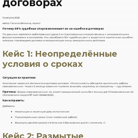
договорах
12 августа 2025
автор Галина Вяткина, юрист
Почему 68% судебных споров возникают из-за ошибок в договорах
По данным картотеки арбитражных судов 2 из 3 договорных споров связаны с некорректными
формулировками в контрактах. Мы разобрали 50+ судебных дел и выделили критичные ошибки,
которые превращают договор в юридическую мину замедленного действия.
Кейс 1: Неопределённые
условия о сроках
Ситуация из практики:
Компания-заказчик включила в договор условие: «Исполнитель обязуется выполнить работы
своевременно». Через 3 месяца заказчик пытался взыскать неустойку за просрочку — суд отказал.
Причина:
Фраза «своевременно» не имеет юридической силы без точных дат (Постановление АС
Московского округа № А40-123456/2022).
Как исправить:
Добавить:
Начальную и конечную дату исполнения
Промежуточные сроки (при поэтапной работе)
Формулу расчёта сроков («в течение 5 банковских дней с момента…»)
Кейс 2: Размытые