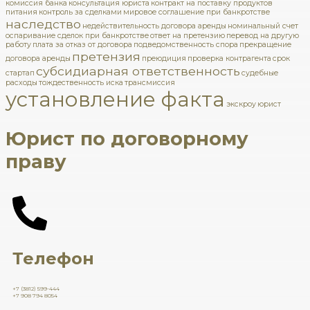
комиссия банка
консультация юриста
контракт на поставку продуктов
питания
контроль за сделками
мировое соглашение при банкротстве
наследство
недействительность договора аренды
номинальный счет
оспаривание сделок при банкротстве
ответ на претензию
перевод на другую
работу
плата за отказ от договора
подведомственность спора
прекращение
претензия
договора аренды
преюдиция
проверка контрагента
срок
субсидиарная ответственность
стартап
судебные
расходы
тождественность иска
трансмиссия
установление факта
экскроу
юрист
Юрист по договорному
праву
Телефон
+7 (3812) 599-444
+7 908 794 8054