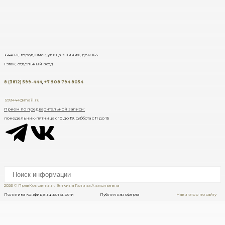
644021, город Омск, улица 9 Линия, дом 165
1 этаж, отдельный вход
8 (3812) 599-444
,
+7 908 794 8054
599444@mail.ru
Прием по предварительной записи:
понедельник-пятница с 10 до 19, суббота с 11 до 15
2026 © ПравКонсалтинг. Вяткина Галина Анатольевна
Политика конфиденциальности Публичная оферта
Навигатор по сайту