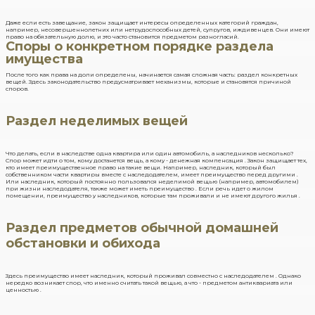
Даже если есть завещание, закон защищает интересы определенных категорий граждан,
например, несовершеннолетних или нетрудоспособных детей, супругов, иждивенцев. Они имеют
право на обязательную долю, и это часто становится предметом разногласий.
Споры о конкретном порядке раздела
имущества
После того как права на доли определены, начинается самая сложная часть: раздел конкретных
вещей. Здесь законодательство предусматривает механизмы, которые и становятся причиной
споров.
Раздел неделимых вещей
Что делать, если в наследстве одна квартира или один автомобиль, а наследников несколько?
Спор может идти о том, кому достанется вещь, а кому - денежная компенсация . Закон защищает тех,
кто имеет преимущественное право на такие вещи. Например, наследник, который был
собственником части квартиры вместе с наследодателем, имеет преимущество перед другими .
Или наследник, который постоянно пользовался неделимой вещью (например, автомобилем)
при жизни наследодателя, также может иметь преимущество . Если речь идет о жилом
помещении, преимущество у наследников, которые там проживали и не имеют другого жилья .
Раздел предметов обычной домашней
обстановки и обихода
Здесь преимущество имеет наследник, который проживал совместно с наследодателем . Однако
нередко возникает спор, что именно считать такой вещью, а что - предметом антиквариата или
ценностью .