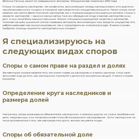
Вяткина Галина, юрист по гражданским вопросам. Юридическая практика с 2010 года
Споры по разделу наследства - это конфликты, возникающие между наследниками или другими
заинтересованными лицами в процессе распределения имущества умершего. Такие споры могут
касаться как самого факта принятия наследства, так и порядка раздела конкретных активов. Споры о
разделе наследства — одна из самых частых причин обращения в суд в рамках наследственных
дел, и они могут быть самыми разными. Юрист, специализирующийся на делах о наследстве,
помогает решать широкий спектр правовых вопросов, возникающих при разделе имущества. Его
работа охватывает как консультирование, так и представление интересов в суде. В каких случаях
требуется помощь юриста по наследственным спорам?
Я специализируюсь на
следующих видах споров
Споры о самом праве на раздел и долях
Эта категория споров касается того, кто имеет право на наследство и в каком размере. Спор часто
возникает еще до того, как наследники приступят к делению конкретных вещей. К таким спорам
относятся:
Определение круга наследников и
размера долей
Например, когда неожиданно объявляются наследники, о которых другие не знали (внебрачные
дети, иждивенцы), или когда возникает спор об очередности наследования . Если наследники не
могут договориться о том, как распределить доли, вопрос решается в суде.
Споры об обязательной доле