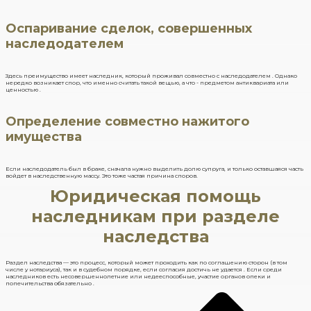
Оспаривание сделок, совершенных
наследодателем
Здесь преимущество имеет наследник, который проживал совместно с наследодателем . Однако
нередко возникает спор, что именно считать такой вещью, а что - предметом антиквариата или
ценностью .
Определение совместно нажитого
имущества
Если наследодатель был в браке, сначала нужно выделить долю супруга, и только оставшаяся часть
войдет в наследственную массу. Это тоже частая причина споров.
Юридическая помощь
наследникам при разделе
наследства
Раздел наследства — это процесс, который может проходить как по соглашению сторон (в том
числе у нотариуса), так и в судебном порядке, если согласия достичь не удается . Если среди
наследников есть несовершеннолетние или недееспособные, участие органов опеки и
попечительства обязательно .