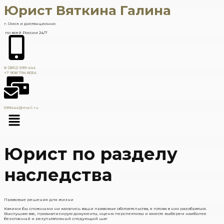
Юрист Вяткина Галина
г. Омск и дистанционно
по всей России 24/7
8 (3812) 599-444
+7 908 794 8054
599444@mail.ru
Юрист по разделу
наследства
Правовые решения для жизни
Какими бы сложными ни казались ваши правовые обстоятельства, я готова в них разобраться.
Выслушаю вас, проанализирую документы, оценю перспективы и вместе выберем наиболее
безопасный и результативный следующий шаг