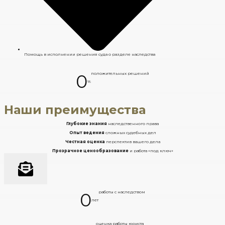
Помощь в исполнении решения суда о разделе наследства
0
положительных решений
%
Наши преимущества
Глубокие знания
наследственного права
Опыт ведения
сложных судебных дел
Честная оценка
перспектив вашего дела
Прозрачное ценообразование
и работа «под ключ»
0
работы с наследством
лет
оценка работы юриста