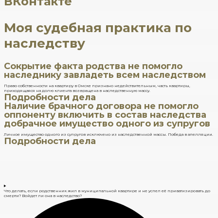
ВКонтакте
Моя судебная практика по
наследству
Сокрытие факта родства не помогло
наследнику завладеть всем наследством
Право собственности на квартиру в Омске признано недействительным, часть квартиры,
приходящаяся на долю клиента возвращена в наследственную массу.
Подробности дела
Наличие брачного договора не помогло
оппоненту включить в состав наследства
добрачное имущество одного из супругов
Личное имущество одного из супругов исключено из наследственной массы. Победа в апелляции.
Подробности дела
Что делать, если родственник жил в муниципальной квартире и не успел её приватизировать до
смерти? Войдет ли она в наследство?