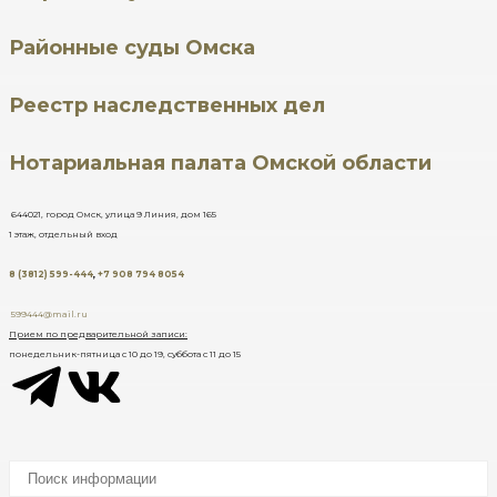
Районные суды Омска
Реестр наследственных дел
Нотариальная палата Омской области
644021, город Омск, улица 9 Линия, дом 165
1 этаж, отдельный вход
8 (3812) 599-444
,
+7 908 794 8054
599444@mail.ru
Прием по предварительной записи:
понедельник-пятница с 10 до 19, суббота с 11 до 15