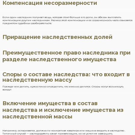
Компенсация несоразмерности
Если один наследник получает вещь, которая стоит больше его доли, он обязан выплатить
компенсацию другим наследникам. Размер этой компенсации и ее соразмерность часто становятся
предметом судебных разбирательств.
Приращение наследственных долей
Преимущественное право наследника при
разделе наследственного имущества
Споры о составе наследства: что входит в
наследственную массу
Прежде чем делить, нужно точно определить, что именно делится. Споры могут возникнуть
вокруг:
Включение имущества в состав
наследства и исключение имущества из
наследственной массы
Например, оспаривается, должна ли конкретная квартира или машина входить в наследство .
Типичный случай — наследодатель начал приватизацию, но не успел ее завершить.