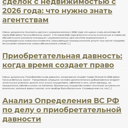
сделок с недвижимостью с
2026 года: что нужно знать
агентствам
Статьи, документы Контроль сделок с недвижимостью с 2026 года: что нужно знать агентствам 28
марта 2026 автор Галина Вяткина, юрист С 10 марта 2026 года вступили в силу изменения в правилах
обязательного контроля операций с недвижимостью. Для агентств недвижимости и
индивидуальных предпринимателей, оказывающих посреднические услуги при купле-продаже,
это означает появление новых обязанностей, а также […]
Приобретательная давность:
когда время создает право
Статьи, документы Приобретательная давность: когда время создает право 19 апреля 2026 автор
Галина Вяткина, юрист Представьте ситуацию: человек десятилетиями добросовестно владеет
земельным участком, домом или иным имуществом, заботится о нем, несет расходы, но
юридически собственником не является. Формально имущество может числиться за прежним
хозяином, который давно пропал, или вообще быть бесхозным. Справедливо ли, что […]
Анализ Определения ВС РФ
по делу о приобретательной
давности