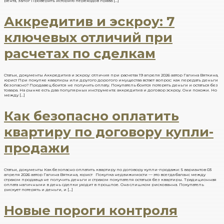
рента, залог Проверить историю переходов права […]
Аккредитив и эскроу: 7
ключевых отличий при
расчетах по сделкам
Статьи, документы Аккредитив и эскроу: отличия при расчетах 19 апреля 2026 автор Галина Вяткина,
юрист При покупке квартиры или другого дорогого имущества встает вопрос: как передать деньги
безопасно? Продавец боится не получить оплату. Покупатель боится потерять деньги и остаться без
товара. На рынке есть два популярных инструмента: аккредитив и договор эскроу. Они похожи. Но
между […]
Как безопасно оплатить
квартиру по договору купли-
продажи
Статьи, документы Как безопасно оплатить квартиру по договору купли-продажи: 5 вариантов 03
апреля 2026 автор Галина Вяткина, юрист Покупка недвижимости — это всегда баланс между
страхом продавца не получить деньги и страхом покупателя остаться без квартиры. Традиционная
оплата наличными в день сделки уходит в прошлое. Она слишком рискованна. Покупатель
рискует потерять и деньги, и […]
Новые пороги контроля