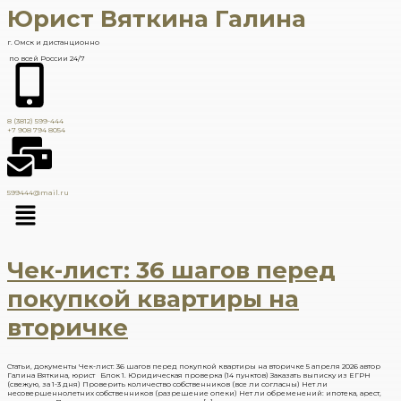
Юрист Вяткина Галина
г. Омск и дистанционно
по всей России 24/7
8 (3812) 599-444
+7 908 794 8054
599444@mail.ru
Чек-лист: 36 шагов перед
покупкой квартиры на
вторичке
Статьи, документы Чек-лист: 36 шагов перед покупкой квартиры на вторичке 5 апреля 2026 автор
Галина Вяткина, юрист Блок 1. Юридическая проверка (14 пунктов) Заказать выписку из ЕГРН
(свежую, за 1-3 дня) Проверить количество собственников (все ли согласны) Нет ли
несовершеннолетних собственников (разрешение опеки) Нет ли обременений: ипотека, арест,