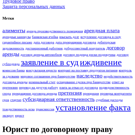
Трудовое право
Защита персональных данных
Метки
алименты
арендная плата
аренда производственного помещения
арендные каникулы
банковская ячейка
взыскать долг
вступление договора в силу
гарантийное письмо
дата договора
дата прекращения договора
дебиторская
договор
задолженность
дистанционный работник
добросовестный покупатель
аренды
договор аренды автомобиля
договор подряда риски подрядчика
договор
заявление в суд
иждивение
субподряда
комиссия банка
консультация юриста
контракт на поставку продуктов питания
контроль
наследство
за сделками
мировое соглашение при банкротстве
недействительность
договора аренды
номинальный счет
оспаривание сделок при банкротстве
ответ на
претензию
перевод на другую работу
плата за отказ от договора
подведомственность
претензия
спора
прекращение договора аренды
преюдиция
проверка контрагента
субсидиарная ответственность
срок
стартап
судебные расходы
установление факта
тождественность иска
трансмиссия
экскроу
юрист
Юрист по договорному праву