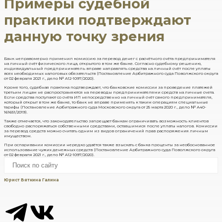
Примеры судебной
практики подтверждают
данную точку зрения
Банк неправомерно применил комиссию за перевод денег с расчётного счёта предпринимателя
на личный счёт физического лица, открытого в том же банке. Согласно судебному решению,
индивидуальный предприниматель вправе направлять средства на личный счёт после уплаты
всех необходимых налоговых обязательств (Постановление Арбитражного суда Поволжского округа
от 02 февраля 2021 г., дело № А12-1097/2020).
Кроме того, судебная практика подтверждает, что банковские комиссии за проведение платежей
третьим лицам не распространяются на переводы предпринимателями средств на личные счета.
Если средства поступают со счёта ИП непосредственно на личный счёт самого предпринимателя,
который открыт в том же банке, то банк не вправе применять к таким операциям специальные
тарифы (Постановление Арбитражного суда Московского округа от 25 марта 2020 г., дело № А40-
161651/2019).
Также отмечается, что законодательство запрещает банкам ограничивать возможность клиентов
свободно распоряжаться собственными средствами, оставшимися после уплаты налогов. Комиссии
за перевод средств можно считать одним из видов ограничений прав распоряжения личным
имуществом.
При оспаривании комиссии нередко удаётся также взыскать с банка проценты за необоснованное
использование чужих денежных средств (Постановление Арбитражного суда Поволжского округа
от 02 февраля 2021 г., дело № А12-1097/2020).
Юрист Вяткина Галина