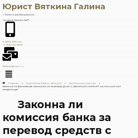
Юрист Вяткина Галина
г. Омск и дистанционно
по всей России 24/7
8 (3812) 599-444
+7 908 794 8054
599444@mail.ru
Главная
»
Аналитика (статьи, обзоры)
»
Экспертное мнение
»
Законна ли банковская комиссия за перевод денег с расчетного счета ИП на личный счет
владельца?
Законна ли
комиссия банка за
перевод средств с