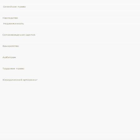
Семейное право
Наследство
Недвижимость
Сопровождение сделок
Банкротство
Арбитраж
Трудовое право
Юридический аутсорсинг