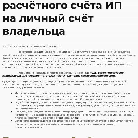
расчётного счёта ИП
на личный счёт
владельца
21 апреля 2026
автор Галина Вяткина, юрист
Некоторые кредитные организации взимают плату за перевод денежных средств с
расчётного счёта индивидуального предпринимателя на собственный текущий счёт в том же банке.
Размер этой комиссии зачастую зависит от суммы перевода и порой становится неприятной
неожиданностью для предпринимателей. Многие индивидуальные предприниматели
сталкиваются с ситуацией, когда фактически полученный остаток оказывается меньше ожидаемого
именно из-за списанной комиссией суммы.
Рассмотрим несколько примеров успешных дел, где
суды встали на сторону
индивидуальных предпринимателей и признали такие комиссии незаконными.
Существует ряд прецедентов, когда суды признавали незаконным применение банковской
комиссии за перевод средств с расчётного счёта ИП на его личный счёт, аргументируя свою
позицию следующим образом:
Индивидуальные предприниматели имеют законное право переводить собственные
средства, остающиеся после уплаты налогов, с расчётного счёта на личный (письмо
Министерства финансов РФ от 11 августа 2014 года № 03-04-05/39905);
Подобные переводы не связаны с ведением предпринимательства, следовательно, они
не подлежат регулированию теми тарифами, которые предусмотрены для расчётов через
расчётные счета ИП;
Средства, размещённые на личном счету предпринимателя, принадлежат ему лично, и
комиссионные сборы за переводы таких средств не могут относиться к внутрибанковским
платежам с расчётных счетов юридических лиц;
Условия банковских договоров и тарифов должны трактоваться судом в пользу клиентов,
поскольку изначально разработаны самим банком, а не индивидуальным
предпринимателем.