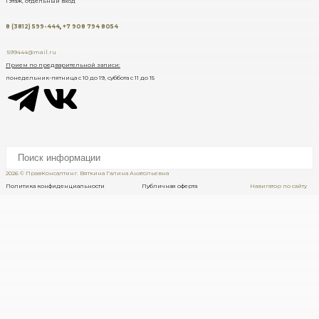
1 этаж, отдельный вход
8 (3812) 599-444
,
+7 908 794 8054
599444@mail.ru
Прием по предварительной записи:
понедельник-пятница с 10 до 19, суббота с 11 до 15
2026 © ПравКонсалтинг. Вяткина Галина Анатольевна
Политика конфиденциальности Публичная оферта
Навигатор по сайту