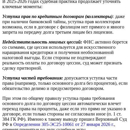
В 2025-2026 годах судебная практика продолжает уточнять
ключевые моменты:
Уступка прав по кредитным договорам (коллекторы)
:
даже
при наличии банковской тайны, уступка прав коллекторам
возможна, если в договоре с физлицом нет прямого и явного
запрета на передачу долга третьим лицам без лицензии.
Недействительность мнимых цессий:
ФНС активно борется
со схемами, где цессия используется для искусственного
наращивания кредиторки и получения необоснованной
налоговой выгоды. Если стороны не подтверждают
реальность оплаты по договору цессии, суд может признать
сделку притворной.
Уступка частей требования:
допускается уступка части
права (например, только основного долга без процентов), если
обязательство делимо и предусмотрено договором.
При этом по общему правилу уступка права требования
основного долга по договору цессии автоматически влечет
переход права на проценты, даже если это прямо не указано в
договоре, если только стороны не согласовали иное (п. 1 ст.
384 ГК РФ). Именно к такому выводу пришел Верховный Суд
РФ в
Определении 305-ЭС25-10061 от 27 января 2026 г.
,
отменяя принятые по делу судебные акты.