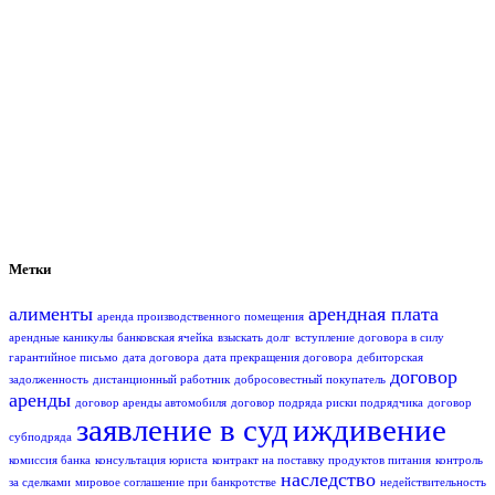
Метки
алименты
арендная плата
аренда производственного помещения
арендные каникулы
банковская ячейка
взыскать долг
вступление договора в силу
гарантийное письмо
дата договора
дата прекращения договора
дебиторская
договор
задолженность
дистанционный работник
добросовестный покупатель
аренды
договор аренды автомобиля
договор подряда риски подрядчика
договор
заявление в суд
иждивение
субподряда
комиссия банка
консультация юриста
контракт на поставку продуктов питания
контроль
наследство
за сделками
мировое соглашение при банкротстве
недействительность