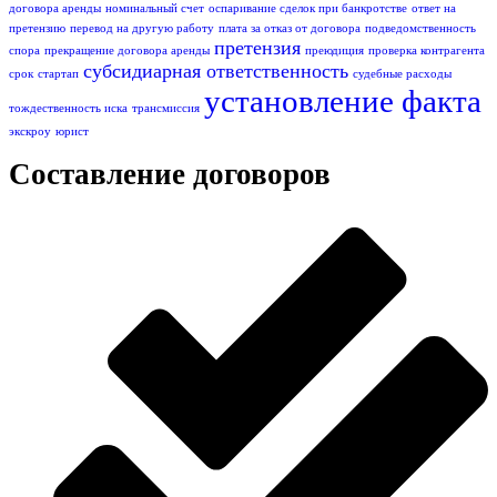
договора аренды
номинальный счет
оспаривание сделок при банкротстве
ответ на
претензию
перевод на другую работу
плата за отказ от договора
подведомственность
претензия
спора
прекращение договора аренды
преюдиция
проверка контрагента
субсидиарная ответственность
срок
стартап
судебные расходы
установление факта
тождественность иска
трансмиссия
экскроу
юрист
Составление договоров