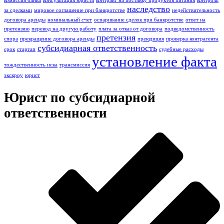
комиссия банка
консультация юриста
контракт на поставку продуктов питания
контроль
наследство
за сделками
мировое соглашение при банкротстве
недействительность
договора аренды
номинальный счет
оспаривание сделок при банкротстве
ответ на
претензию
перевод на другую работу
плата за отказ от договора
подведомственность
претензия
спора
прекращение договора аренды
преюдиция
проверка контрагента
субсидиарная ответственность
срок
стартап
судебные расходы
установление факта
тождественность иска
трансмиссия
экскроу
юрист
Юрист по субсидиарной
ответственности