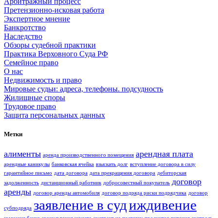
Арбитражный процесс
Претензионно-исковая работа
Экспертное мнение
Банкротство
Наследство
Обзоры судебной практики
Практика Верховного Суда РФ
Семейное право
О нас
Недвижимость и право
Мировые судьи: адреса, телефоны. подсудность
Жилищные споры
Трудовое право
Защита персональных данных
Метки
алименты
арендная плата
аренда производственного помещения
арендные каникулы
банковская ячейка
взыскать долг
вступление договора в силу
гарантийное письмо
дата договора
дата прекращения договора
дебиторская
договор
задолженность
дистанционный работник
добросовестный покупатель
аренды
договор аренды автомобиля
договор подряда риски подрядчика
договор
заявление в суд
иждивение
субподряда