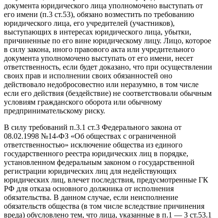
документа юридического лица уполномочено выступать от
его имени (п.3 ст.53), обязано возместить по требованию
юридического лица, его учредителей (участников),
выступающих в интересах юридического лица, убытки,
причиненные по его вине юридическому лицу. Лицо, которое
в силу закона, иного правового акта или учредительного
документа уполномочено выступать от его имени, несет
ответственность, если будет доказано, что при осуществлении
своих прав и исполнении своих обязанностей оно
действовало недобросовестно или неразумно, в том числе
если его действия (бездействие) не соответствовали обычным
условиям гражданского оборота или обычному
предпринимательскому риску.
В силу требований п.3.1 ст.3 Федерального закона от
08.02.1998 №14-ФЗ «Об обществах с ограниченной
ответственностью» исключение общества из единого
государственного реестра юридических лиц в порядке,
установленном федеральным законом о государственной
регистрации юридических лиц для недействующих
юридических лиц, влечет последствия, предусмотренные ГК
РФ для отказа основного должника от исполнения
обязательства. В данном случае, если неисполнение
обязательств общества (в том числе вследствие причинения
вреда) обусловлено тем, что лица, указанные в п.1 — 3 ст.53.1