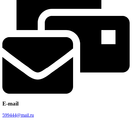
E-mail
599444@mail.ru