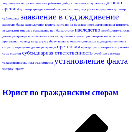
договор
задолженность
дистанционный работник
добросовестный покупатель
аренды
договор аренды автомобиля
договор подряда риски подрядчика
договор
заявление в суд
иждивение
субподряда
комиссия банка
консультация юриста
контракт на поставку продуктов питания
контроль
наследство
за сделками
мировое соглашение при банкротстве
недействительность
договора аренды
номинальный счет
оспаривание сделок при банкротстве
ответ на
претензию
перевод на другую работу
плата за отказ от договора
подведомственность
претензия
спора
прекращение договора аренды
преюдиция
проверка контрагента
субсидиарная ответственность
срок
стартап
судебные расходы
установление факта
тождественность иска
трансмиссия
экскроу
юрист
Юрист по гражданским спорам